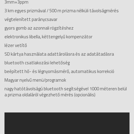
3mm+3ppm
3 km egyes prizmával / 500 m prizma nélküli távolságmérés
végtelenített paránycsavar
gyors gomb az azonnali rögzítéshez
elektronikus libella, kéttengelyű kompenzátor
lézer vetítő
SD kártya használata adattárolásra és az adatátadásra
bluetooth csatlakozási lehetőség
beépített hő- és légnyomásmérő, automatikus korrekció
Magyar nyelvű menü/programok
nagy hatótávolságú bluetooth segítségével 1000 méteren belül
a prizma oldaláról végezhető mérés (opcionális)