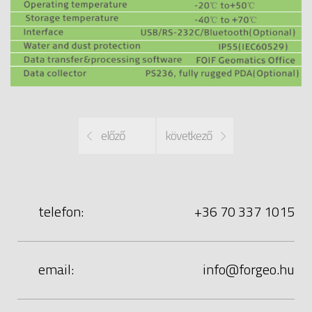
előző
következő
telefon:
+36 70 337 1015
email:
uh.oegrof@ofni