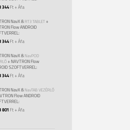
3 344
Ft + Áfa
TRON NavX &
+
RT3 TABLET
TRON Flow ANDROID
FTVERREL:
3 344
Ft + Áfa
TRON NavX &
NavPOD
+ NAVTRON Flow
RLŐ
ROID SZOFTVERREL:
3 344
Ft + Áfa
TRON NavX &
NavTAB VEZÉRLŐ
VTRON Flow ANDROID
FTVERREL:
3 801
Ft + Áfa