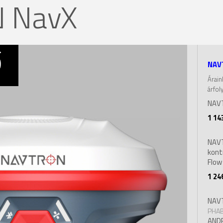
 NavX
vő
NAV
Árain
árfol
NAVT
1 14
NAVT
kont
Flow
1 24
NAV
PHAB
AND