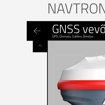
NAVTRON
GNSS ve
GPS, Glonass, Galileo, Beidou