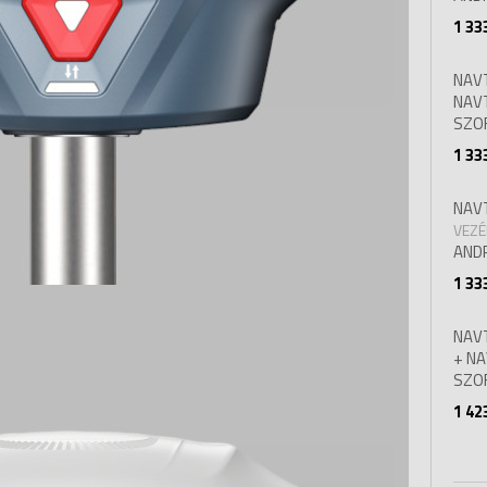
1 33
NAV
NAV
SZO
1 33
NAV
VEZÉ
AND
1 33
NAV
+ NA
SZO
1 42