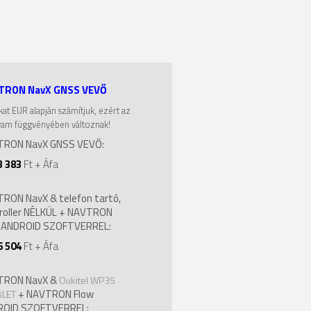
TRON NavX GNSS VEVŐ
kat EUR alapján számítjuk, ezért az
yam függvényében változnak!
RON NavX GNSS VEVŐ:
3 383
Ft + Áfa
RON NavX & telefon tartó,
roller NÉLKÜL + NAVTRON
 ANDROID SZOFTVERREL:
6 504
Ft + Áfa
TRON NavX &
Oukitel WP35
+ NAVTRON Flow
LET
ROID SZOFTVERREL: