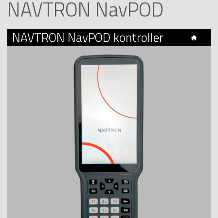
NAVTRON NavPOD
NAVTRON NavPOD kontroller