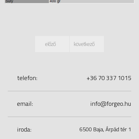
előző
következő
telefon:
+36 70 337 1015
email:
uh.oegrof@ofni
iroda:
6500 Baja, Árpád tér 1