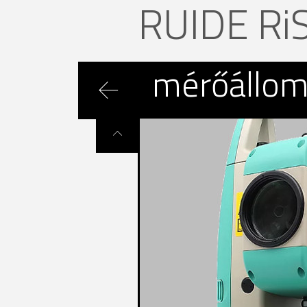
RUIDE Ri
mérőállo