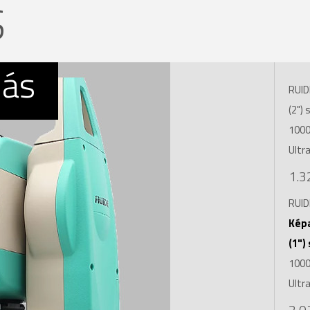
S
más
RUID
(2")
1000
Ultr
1.3
RUID
Kép
(1")
1000
Ultr
2.0