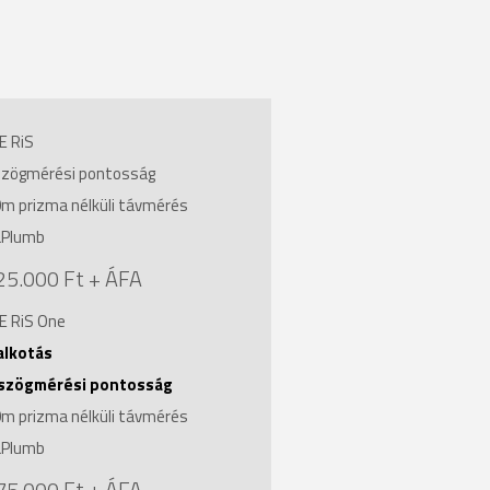
E RiS
 szögmérési pontosság
m prizma nélküli távmérés
aPlumb
25.000 Ft + ÁFA
E RiS One
alkotás
 szögmérési pontosság
m prizma nélküli távmérés
aPlumb
75.000 Ft + ÁFA