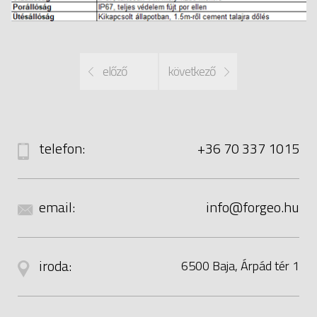
előző
következő
telefon:
+36 70 337 1015
email:
uh.oegrof@ofni
iroda:
6500 Baja, Árpád tér 1