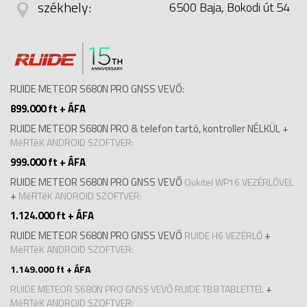
székhely:
6500 Baja, Bokodi út 54
RUIDE METEOR S680N PRO GNSS VEVŐ:
899.000 ft + ÁFA
RUIDE METEOR S680N PRO & telefon tartó, kontroller NÉLKÜL +
MéRTéK ANDROID SZOFTVER:
999.000 ft + ÁFA
RUIDE METEOR S680N PRO GNSS VEVŐ
Oukitel WP16 VEZÉRLŐVEL
+
MéRTéK ANDROID SZOFTVER:
1.124.000 ft + ÁFA
RUIDE METEOR S680N PRO GNSS VEVŐ
+
RUIDE H6 VEZÉRLŐ
MéRTéK ANDROID SZOFTVER:
1.149.000 ft + ÁFA
+
RUIDE METEOR S680N PRO GNSS VEVŐ
RUIDE TB8 TABLETTEL
MéRTéK ANDROID SZOFTVER: